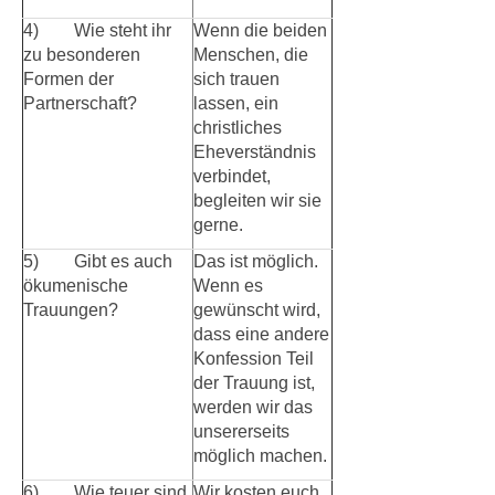
4) Wie steht ihr
Wenn die beiden
zu besonderen
Menschen, die
Formen der
sich trauen
Partnerschaft?
lassen, ein
christliches
Eheverständnis
verbindet,
begleiten wir sie
gerne.
5) Gibt es auch
Das ist möglich.
ökumenische
Wenn es
Trauungen?
gewünscht wird,
dass eine andere
Konfession Teil
der Trauung ist,
werden wir das
unsererseits
möglich machen.
6) Wie teuer sind
Wir kosten euch