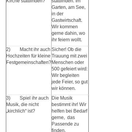
Kirche stattfinden?
stattfinden. Im
Garten, am See,
in der
Gastwirtschaft.
Wir kommen
gerne dahin, wo
ihr feiern wollt.
2) Macht ihr auch
Sicher! Ob die
Hochzeiten für kleine
Trauung mit zwei
Festgemeinschaften?
Menschen oder
500 gefeiert wird:
Wir begleiten
jede Feier, so gut
wir können.
3) Spiel ihr auch
Die Musik
Musik, die nicht
bestimmt ihr! Wir
„kirchlich“ ist?
helfen bei Bedarf
gerne, das
Passende zu
finden.