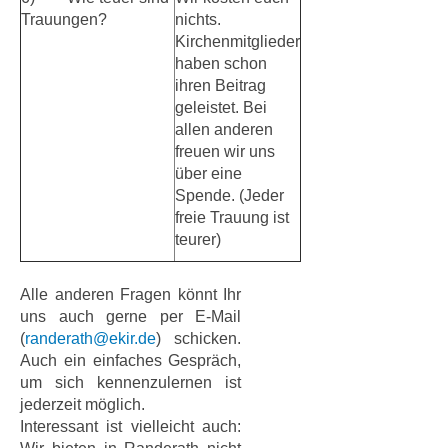
Trauungen?
nichts.
Kirchenmitglieder
haben schon
ihren Beitrag
geleistet. Bei
allen anderen
freuen wir uns
über eine
Spende. (Jeder
freie Trauung ist
teurer)
Alle anderen Fragen könnt Ihr
uns auch gerne per E-Mail
(
randerath@ekir.de
) schicken.
Auch ein einfaches Gespräch,
um sich kennenzulernen ist
jederzeit möglich.
Interessant ist vielleicht auch: