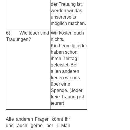
der Trauung ist,
werden wir das
unsererseits
möglich machen.
6) Wie teuer sind
Wir kosten euch
Trauungen?
nichts.
Kirchenmitglieder
haben schon
ihren Beitrag
geleistet. Bei
allen anderen
freuen wir uns
über eine
Spende. (Jeder
freie Trauung ist
teurer)
Alle anderen Fragen könnt Ihr
uns auch gerne per E-Mail