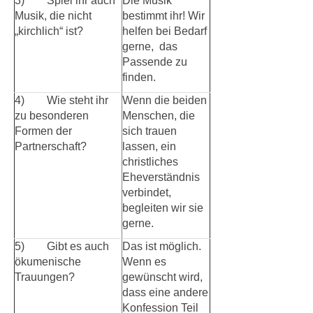
3) Spiel ihr auch
Die Musik
Musik, die nicht
bestimmt ihr! Wir
„kirchlich“ ist?
helfen bei Bedarf
gerne, das
Passende zu
finden.
4) Wie steht ihr
Wenn die beiden
zu besonderen
Menschen, die
Formen der
sich trauen
Partnerschaft?
lassen, ein
christliches
Eheverständnis
verbindet,
begleiten wir sie
gerne.
5) Gibt es auch
Das ist möglich.
ökumenische
Wenn es
Trauungen?
gewünscht wird,
dass eine andere
Konfession Teil