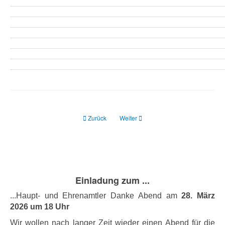
Previous article: Fotos
Next article: Neuigkeiten
Zurück
Weiter
Einladung zum ...
...Haupt- und Ehrenamtler Danke Abend am
28. März
2026 um 18 Uhr
Wir wollen nach langer Zeit wieder einen Abend für die